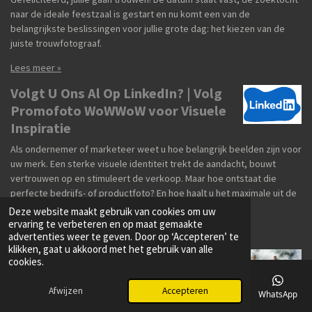
naar de ideale feestzaal is gestart en nu komt een van de
belangrijkste beslissingen voor jullie grote dag: het kiezen van de
juiste trouwfotograaf.
Lees meer »
Volgt U Ons Al Op LinkedIn? | Volg
Promofoto WoWWoW voor Visuele
Inspiratie
Als ondernemer of marketeer weet u hoe belangrijk beelden zijn voor
uw merk. Een sterke visuele identiteit trekt de aandacht, bouwt
vertrouwen op en stimuleert de verkoop. Maar hoe ontstaat die
perfecte bedrijfs- of productfoto? En hoe haalt u het maximale uit de
visuele content van uw bedrijf?
Deze website maakt gebruik van cookies om uw
ervaring te verbeteren en op maat gemaakte
Lees meer »
advertenties weer te geven. Door op ‘Accepteren’ te
klikken, gaat u akkoord met het gebruik van alle
Trouwfotograaf Wevelgem |
cookies.
Huwelijk Dieter & Lesley:
Goederenstation & Te Dappaert
Afwijzen
Accepteren
E-mailadres
Telefoonnummer
Kaart
Facebook
WhatsApp