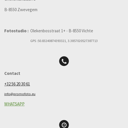
B-8550 Zwevegem
Fotostudio :
Olekenbosstraat 1+ - B-8550 Vichte
GPS :50.83240874393321, 3.3857020527387713
Contact
+32 56 20 30 61
info@promofoto.eu
WHATSAPP