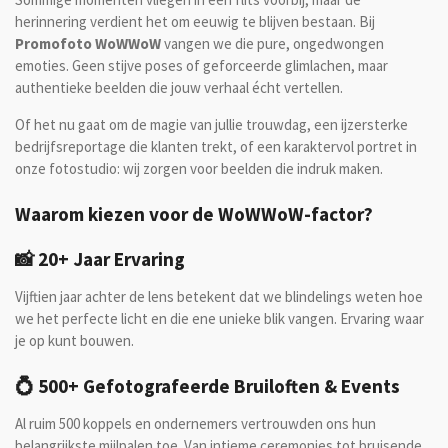
herinnering verdient het om eeuwig te blijven bestaan. Bij
Promofoto WoWWoW
vangen we die pure, ongedwongen
emoties. Geen stijve poses of geforceerde glimlachen, maar
authentieke beelden die jouw verhaal écht vertellen.
Of het nu gaat om de magie van jullie trouwdag, een ijzersterke
bedrijfsreportage die klanten trekt, of een karaktervol portret in
onze fotostudio: wij zorgen voor beelden die indruk maken.
Waarom kiezen voor de WoWWoW-factor?
📸 20+ Jaar Ervaring
Vijftien jaar achter de lens betekent dat we blindelings weten hoe
we het perfecte licht en die ene unieke blik vangen. Ervaring waar
je op kunt bouwen.
💍 500+ Gefotografeerde Bruiloften & Events
Al ruim 500 koppels en ondernemers vertrouwden ons hun
belangrijkste mijlpalen toe. Van intieme ceremonies tot bruisende