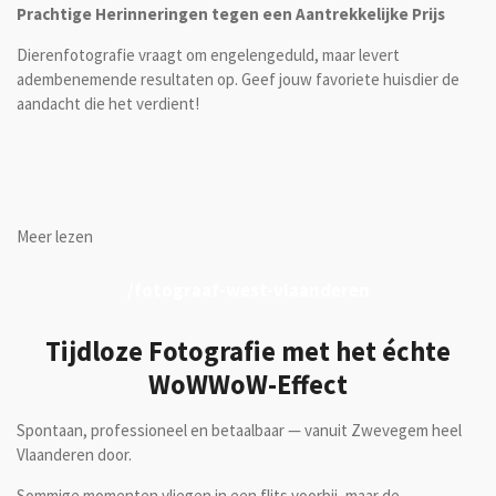
Prachtige Herinneringen tegen een Aantrekkelijke Prijs
Dierenfotografie vraagt om engelengeduld, maar levert
adembenemende resultaten op. Geef jouw favoriete huisdier de
aandacht die het verdient!
Meer lezen
/fotograaf-west-vlaanderen
Tijdloze Fotografie met het échte
WoWWoW-Effect
Spontaan, professioneel en betaalbaar — vanuit Zwevegem heel
Vlaanderen door.
Sommige momenten vliegen in een flits voorbij, maar de