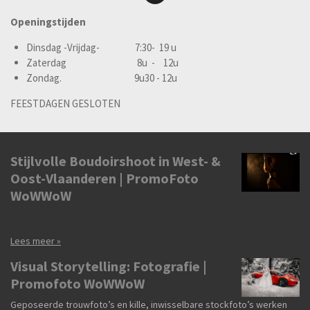
Openingstijden
Dinsdag -Vrijdag- 7:30- 19 u
Zaterdag 8u - 12u
Zondag. 9u30 - 12u
FEESTDAGEN GESLOTEN
Stijlvolle Boudoirshoot in West- &
Oost-Vlaanderen | PromoFoto
WoWWoW
Lees meer »
Visual Storytelling: Fotografie |
Promofoto WoWWoW
Geposeerde trouwfoto’s en kille, inwisselbare stockfoto’s werken