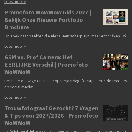
Lees meer »
Promofoto WoWWoW Gids 2027 |
Bekijk Onze Nieuwe Portfolio
Brochure
Op zoek naar beelden die niet alleen scherp zijn, maar echt ráken? 📸
Lees meer »
GSM vs. Prof Camera: Het
EERLIJKE Verschil | Promofoto
WoWWoW
Het is de eeuwige discussie op verjaardagsfeestjes en in de reacties
op social media:
Lees meer »
Trouwfotograaf Gezocht? 7 Vragen
& Tips voor 2027/2028 | Promofoto
WoWWoW
Gefeliciteerd, jullie gaan trouwen! De datum staat vast, de zoektocht