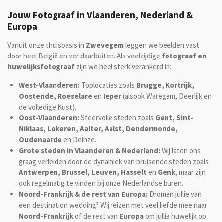
Jouw Fotograaf in Vlaanderen, Nederland &
Europa
Vanuit onze thuisbasis in
Zwevegem
leggen we beelden vast
door heel België en ver daarbuiten. Als veelzijdige
fotograaf en
huwelijksfotograaf
zijn we heel sterk verankerd in:
West-Vlaanderen:
Toplocaties zoals
Brugge, Kortrijk,
Oostende, Roeselare
en
Ieper
(alsook Waregem, Deerlijk en
de volledige Kust).
Oost-Vlaanderen:
Sfeervolle steden zoals
Gent, Sint-
Niklaas, Lokeren, Aalter, Aalst, Dendermonde,
Oudenaarde
en Deinze.
Grote steden in Vlaanderen & Nederland:
Wij laten ons
graag verleiden door de dynamiek van bruisende steden zoals
Antwerpen, Brussel, Leuven, Hasselt
en
Genk
, maar zijn
ook regelmatig te vinden bij onze Nederlandse buren.
Noord-Frankrijk & de rest van Europa:
Dromen jullie van
een destination wedding? Wij reizen met veel liefde mee naar
Noord-Frankrijk
of de rest van
Europa
om jullie huwelijk op