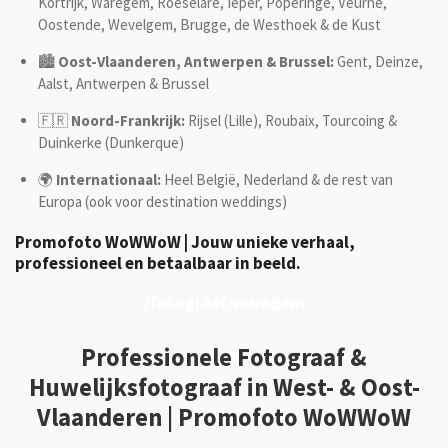
Kortrijk, Waregem, Roeselare, Ieper, Poperinge, Veurne,
Oostende, Wevelgem, Brugge, de Westhoek & de Kust
🏙️
Oost-Vlaanderen, Antwerpen & Brussel:
Gent, Deinze,
Aalst, Antwerpen & Brussel
🇫🇷
Noord-Frankrijk:
Rijsel (Lille), Roubaix, Tourcoing &
Duinkerke (Dunkerque)
🌍
Internationaal:
Heel België, Nederland & de rest van
Europa (ook voor destination weddings)
Promofoto WoWWoW
| Jouw unieke verhaal,
professioneel en betaalbaar in beeld.
/fotograaf-waregem
Professionele Fotograaf &
Huwelijksfotograaf in West- & Oost-
Vlaanderen | Promofoto WoWWoW