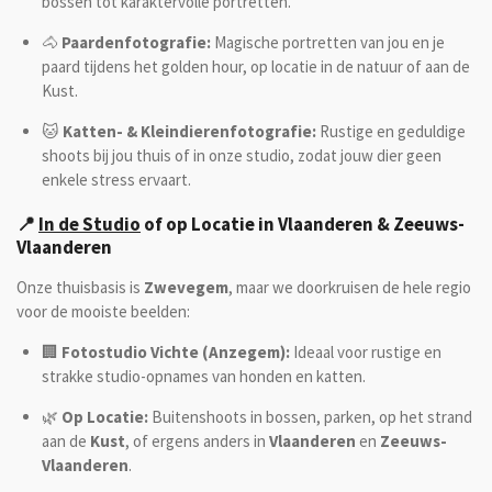
bossen tot karaktervolle portretten.
🐴
Paardenfotografie:
Magische portretten van jou en je
paard tijdens het golden hour, op locatie in de natuur of aan de
Kust.
🐱
Katten- & Kleindierenfotografie:
Rustige en geduldige
shoots bij jou thuis of in onze studio, zodat jouw dier geen
enkele stress ervaart.
📍
In de Studio
of op Locatie in Vlaanderen & Zeeuws-
Vlaanderen
Onze thuisbasis is
Zwevegem
, maar we doorkruisen de hele regio
voor de mooiste beelden:
🏢
Fotostudio Vichte (Anzegem):
Ideaal voor rustige en
strakke studio-opnames van honden en katten.
🌿
Op Locatie:
Buitenshoots in bossen, parken, op het strand
aan de
Kust
, of ergens anders in
Vlaanderen
en
Zeeuws-
Vlaanderen
.