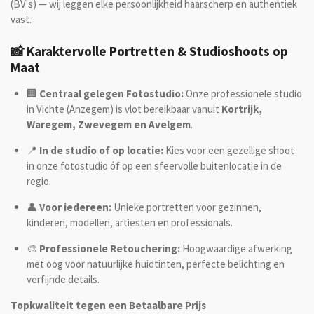
(BV's) — wij leggen elke persoonlijkheid haarscherp en authentiek
vast.
📸 Karaktervolle Portretten & Studioshoots op
Maat
🏢
Centraal gelegen Fotostudio:
Onze professionele studio
in Vichte (Anzegem) is vlot bereikbaar vanuit
Kortrijk,
Waregem, Zwevegem en Avelgem
.
📍
In de studio of op locatie:
Kies voor een gezellige shoot
in onze fotostudio óf op een sfeervolle buitenlocatie in de
regio.
👤
Voor iedereen:
Unieke portretten voor gezinnen,
kinderen, modellen, artiesten en professionals.
🎨
Professionele Retouchering:
Hoogwaardige afwerking
met oog voor natuurlijke huidtinten, perfecte belichting en
verfijnde details.
Topkwaliteit tegen een Betaalbare Prijs