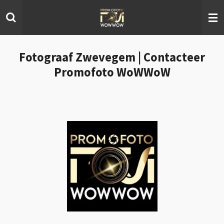
Ga
direct
naar
de
hoofdinhoud
Fotograaf Zwevegem | Contacteer
Promofoto WoWWoW