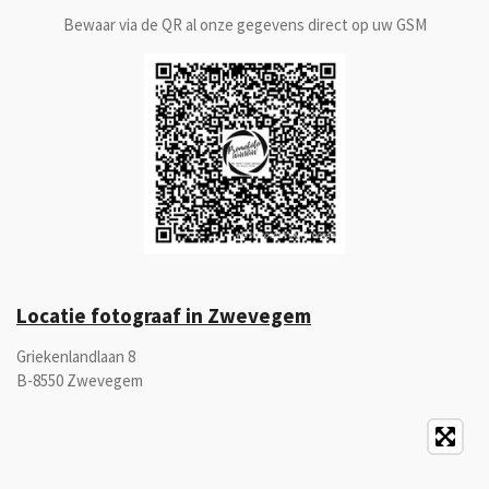
k
a
n
p
m
Bewaar via de QR al onze gegevens direct op uw GSM
Locatie fotograaf in Zwevegem
Griekenlandlaan 8
B-8550 Zwevegem