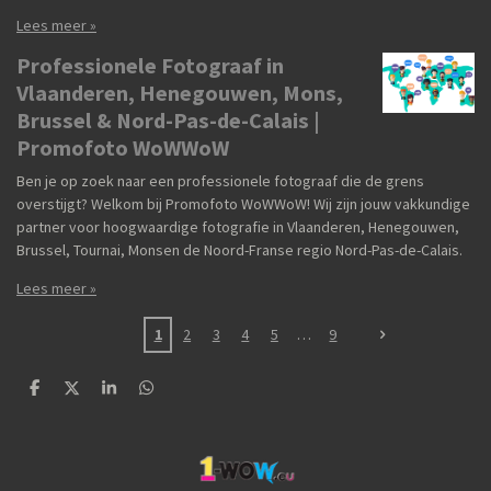
Lees meer »
Professionele Fotograaf in
Vlaanderen, Henegouwen, Mons,
Brussel & Nord-Pas-de-Calais |
Promofoto WoWWoW
Ben je op zoek naar een professionele fotograaf die de grens
overstijgt? Welkom bij Promofoto WoWWoW! Wij zijn jouw vakkundige
partner voor hoogwaardige fotografie in Vlaanderen, Henegouwen,
Brussel, Tournai, Monsen de Noord-Franse regio Nord-Pas-de-Calais.
Lees meer »
1
2
3
4
5
9
D
D
S
D
e
e
h
e
l
e
a
l
e
l
r
e
n
e
n