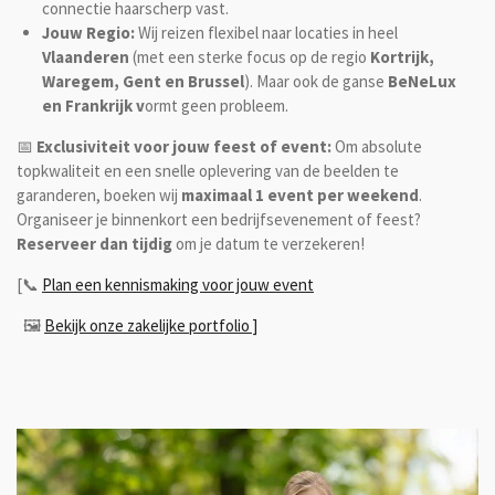
connectie haarscherp vast.
Jouw Regio:
Wij reizen flexibel naar locaties in heel
Vlaanderen
(met een sterke focus op de regio
Kortrijk,
Waregem, Gent en Brussel
). Maar ook de ganse
BeNeLux
en Frankrijk v
ormt geen probleem.
📅
Exclusiviteit voor jouw feest of event:
Om absolute
topkwaliteit en een snelle oplevering van de beelden te
garanderen, boeken wij
maximaal 1 event per weekend
.
Organiseer je binnenkort een bedrijfsevenement of feest?
Reserveer dan tijdig
om je datum te verzekeren!
[📞
Plan een kennismaking voor jouw event
🖼️
Bekijk onze zakelijke portfolio ]