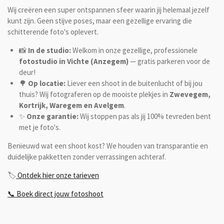
Wij creëren een super ontspannen sfeer waarin jij helemaal jezelf
kunt zijn. Geen stijve poses, maar een gezellige ervaring die
schitterende foto's oplevert.
📸
In de studio:
Welkom in onze gezellige, professionele
fotostudio in Vichte (Anzegem)
— gratis parkeren voor de
deur!
🌳
Op locatie:
Liever een shoot in de buitenlucht of bij jou
thuis? Wij fotograferen op de mooiste plekjes in
Zwevegem,
Kortrijk, Waregem en Avelgem
.
✨
Onze garantie:
Wij stoppen pas als jij 100% tevreden bent
met je foto's.
Benieuwd wat een shoot kost? We houden van transparantie en
duidelijke pakketten zonder verrassingen achteraf.
🏷️
Ontdek hier onze tarieven
📞 Boek direct jouw fotoshoot