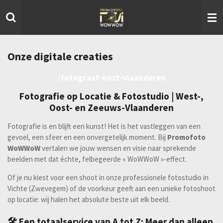
Ga
direct
naar
de
hoofdinhoud
Onze digitale creaties
/fotograaf-oost-vlaanderen
Fotografie op Locatie & Fotostudio | West-,
Oost- en Zeeuws-Vlaanderen
Fotografie is en blijft een kunst! Het is het vastleggen van een
gevoel, een sfeer en een onvergetelijk moment. Bij
Promofoto
WoWWoW
vertalen we jouw wensen en visie naar sprekende
beelden met dat échte, felbegeerde « WoWWoW »-effect.
Of je nu kiest voor een shoot in onze professionele fotostudio in
Vichte (Zwevegem) of de voorkeur geeft aan een unieke fotoshoot
op locatie: wij halen het absolute beste uit elk beeld.
🛠️ Een totaalservice van A tot Z: Meer dan alleen