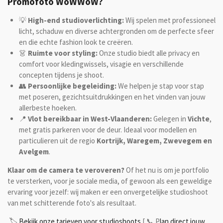
Promofoto WoWWoW?
💡
High-end studioverlichting:
Wij spelen met professioneel
licht, schaduw en diverse achtergronden om de perfecte sfeer
en die echte fashion look te creëren.
👗
Ruimte voor styling:
Onze studio biedt alle privacy en
comfort voor kledingwissels, visagie en verschillende
concepten tijdens je shoot.
👥
Persoonlijke begeleiding:
We helpen je stap voor stap
met poseren, gezichtsuitdrukkingen en het vinden van jouw
allerbeste hoeken.
📍
Vlot bereikbaar in West-Vlaanderen:
Gelegen in
Vichte
,
met gratis parkeren voor de deur. Ideaal voor modellen en
particulieren uit de regio
Kortrijk, Waregem, Zwevegem en
Avelgem
.
Klaar om de camera te veroveren?
Of het nu is om je portfolio
te versterken, voor je sociale media, of gewoon als een geweldige
ervaring voor jezelf: wij maken er een onvergetelijke studioshoot
van met schitterende foto's als resultaat.
🏷️
Bekijk onze tarieven voor studioshoots
[ 📞 P
lan direct jouw