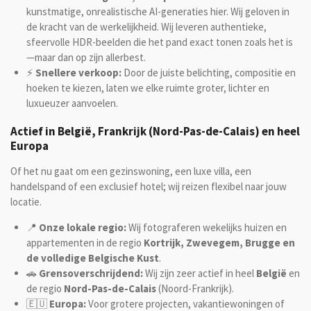
kunstmatige, onrealistische AI-generaties hier. Wij geloven in
de kracht van de werkelijkheid. Wij leveren authentieke,
sfeervolle HDR-beelden die het pand exact tonen zoals het is
—maar dan op zijn allerbest.
⚡
Snellere verkoop:
Door de juiste belichting, compositie en
hoeken te kiezen, laten we elke ruimte groter, lichter en
luxueuzer aanvoelen.
Actief in België, Frankrijk (Nord-Pas-de-Calais) en heel
Europa
Of het nu gaat om een gezinswoning, een luxe villa, een
handelspand of een exclusief hotel; wij reizen flexibel naar jouw
locatie.
📍
Onze lokale regio:
Wij fotograferen wekelijks huizen en
appartementen in de regio
Kortrijk, Zwevegem, Brugge en
de volledige Belgische Kust
.
🚗
Grensoverschrijdend:
Wij zijn zeer actief in heel
België
en
de regio
Nord-Pas-de-Calais
(Noord-Frankrijk).
🇪🇺
Europa:
Voor grotere projecten, vakantiewoningen of