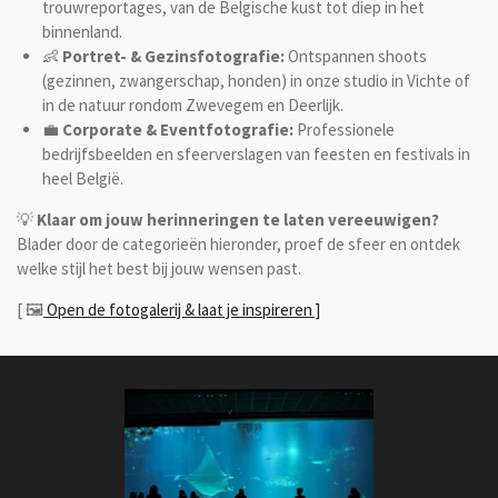
trouwreportages, van de Belgische kust tot diep in het
binnenland.
👶
Portret- & Gezinsfotografie:
Ontspannen shoots
(gezinnen, zwangerschap, honden) in onze studio in Vichte of
in de natuur rondom Zwevegem en Deerlijk.
💼
Corporate & Eventfotografie:
Professionele
bedrijfsbeelden en sfeerverslagen van feesten en festivals in
heel België.
💡
Klaar om jouw herinneringen te laten vereeuwigen?
Blader door de categorieën hieronder, proef de sfeer en ontdek
welke stijl het best bij jouw wensen past.
[ 🖼️
Open de fotogalerij & laat je inspireren ]