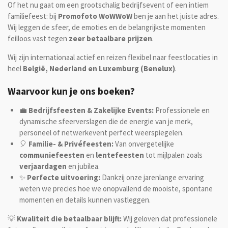
Of het nu gaat om een grootschalig bedrijfsevent of een intiem
familiefeest: bij
Promofoto WoWWoW
ben je aan het juiste adres.
Wij leggen de sfeer, de emoties en de belangrijkste momenten
feilloos vast tegen
zeer betaalbare prijzen
.
Wij zijn internationaal actief en reizen flexibel naar feestlocaties in
heel
België, Nederland en Luxemburg (Benelux)
.
Waarvoor kun je ons boeken?
💼
Bedrijfsfeesten & Zakelijke Events:
Professionele en
dynamische sfeerverslagen die de energie van je merk,
personeel of netwerkevent perfect weerspiegelen.
🎈
Familie- & Privéfeesten:
Van onvergetelijke
communiefeesten
en
lentefeesten
tot mijlpalen zoals
verjaardagen
en jubilea.
✨
Perfecte uitvoering:
Dankzij onze jarenlange ervaring
weten we precies hoe we onopvallend de mooiste, spontane
momenten en details kunnen vastleggen.
💡
Kwaliteit die betaalbaar blijft:
Wij geloven dat professionele