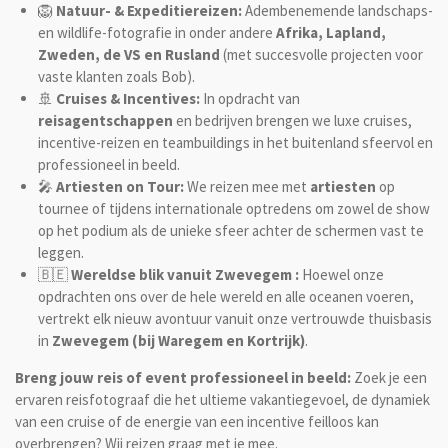
🦁
Natuur- & Expeditiereizen:
Adembenemende landschaps-
en wildlife-fotografie in onder andere
Afrika, Lapland,
Zweden, de VS en Rusland
(met succesvolle projecten voor
vaste klanten zoals Bob).
🚢
Cruises & Incentives:
In opdracht van
reisagentschappen
en bedrijven brengen we luxe cruises,
incentive-reizen en teambuildings in het buitenland sfeervol en
professioneel in beeld.
🎤
Artiesten on Tour:
We reizen mee met
artiesten
op
tournee of tijdens internationale optredens om zowel de show
op het podium als de unieke sfeer achter de schermen vast te
leggen.
🇧🇪
Wereldse blik vanuit Zwevegem :
Hoewel onze
opdrachten ons over de hele wereld en alle oceanen voeren,
vertrekt elk nieuw avontuur vanuit onze vertrouwde thuisbasis
in
Zwevegem (bij Waregem en Kortrijk)
.
Breng jouw reis of event professioneel in beeld:
Zoek je een
ervaren reisfotograaf die het ultieme vakantiegevoel, de dynamiek
van een cruise of de energie van een incentive feilloos kan
overbrengen? Wij reizen graag met je mee.