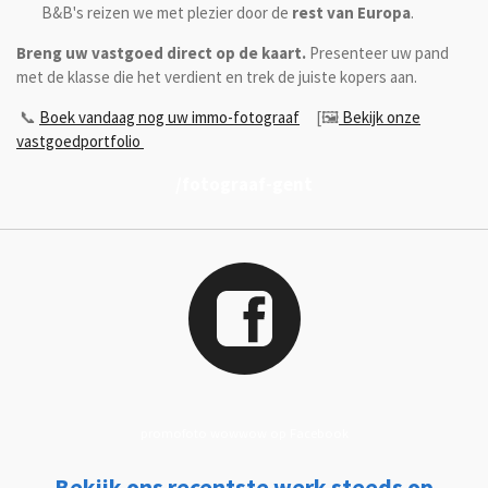
B&B's reizen we met plezier door de
rest van Europa
.
Breng uw vastgoed direct op de kaart.
Presenteer uw pand
met de klasse die het verdient en trek de juiste kopers aan.
📞
Boek vandaag nog uw immo-fotograaf
[🖼️
Bekijk onze
vastgoedportfolio
/fotograaf-gent
promofoto wowwow op Facebook
Bekijk ons recentste werk steeds op