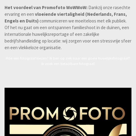
Het voordeel van Promofoto WoWWoW:
Dankzij onze rasechte
ervaring en een
vloeiende viertaligheid (Nederlands, Frans,
Engels en Duits)
communiceren we moeiteloos met elk publiek.
Of het nu gaat om een ontspannen familieshoot in de duinen, een
internationale huwelijksreportage of een zakelijke
bedrijfshandleiding op locatie: wij zorgen voor een stressvrije sfeer
en een vlekkeloze organisatie.
Hoe een fotograaf kiezen? Ik ben op ziek naar een goeie huwelijksfotograaf?
Ik zoek een betaalbare fotograaf.