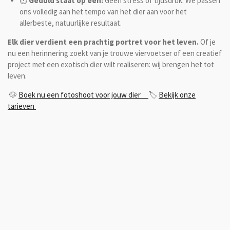
⏱️
Geduld staat op één:
Geen stress of tijdsdruk. We passen
ons volledig aan het tempo van het dier aan voor het
allerbeste, natuurlijke resultaat.
Elk dier verdient een prachtig portret voor het leven.
Of je
nu een herinnering zoekt van je trouwe viervoetser of een creatief
project met een exotisch dier wilt realiseren: wij brengen het tot
leven.
🐶
Boek nu een fotoshoot voor jouw dier
🏷️
Bekijk onze
tarieven