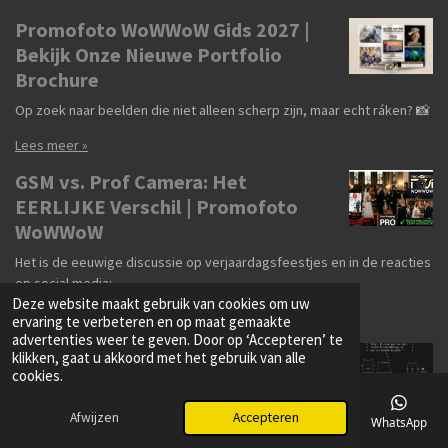
Promofoto WoWWoW Gids 2027 |
Bekijk Onze Nieuwe Portfolio
Brochure
Op zoek naar beelden die niet alleen scherp zijn, maar echt ráken? 📸
Lees meer »
GSM vs. Prof Camera: Het
EERLIJKE Verschil | Promofoto
WoWWoW
Het is de eeuwige discussie op verjaardagsfeestjes en in de reacties
op social media:
Deze website maakt gebruik van cookies om uw
Lees meer »
ervaring te verbeteren en op maat gemaakte
advertenties weer te geven. Door op ‘Accepteren’ te
Trouwfotograaf Gezocht? 7 Vragen
klikken, gaat u akkoord met het gebruik van alle
cookies.
& Tips voor 2027/2028 | Promofoto
WoWWoW
Afwijzen
Accepteren
E-mailadres
Telefoonnummer
Kaart
Facebook
WhatsApp
Gefeliciteerd, jullie gaan trouwen! De datum staat vast, de zoektocht