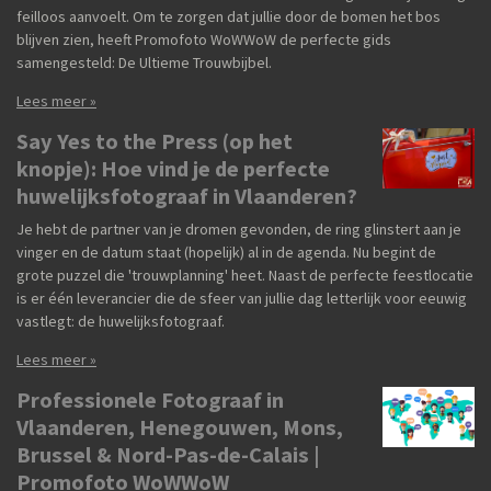
feilloos aanvoelt. Om te zorgen dat jullie door de bomen het bos
blijven zien, heeft Promofoto WoWWoW de perfecte gids
samengesteld: De Ultieme Trouwbijbel.
Lees meer »
Say Yes to the Press (op het
knopje): Hoe vind je de perfecte
huwelijksfotograaf in Vlaanderen?
Je hebt de partner van je dromen gevonden, de ring glinstert aan je
vinger en de datum staat (hopelijk) al in de agenda. Nu begint de
grote puzzel die 'trouwplanning' heet. Naast de perfecte feestlocatie
is er één leverancier die de sfeer van jullie dag letterlijk voor eeuwig
vastlegt: de huwelijksfotograaf.
Lees meer »
Professionele Fotograaf in
Vlaanderen, Henegouwen, Mons,
Brussel & Nord-Pas-de-Calais |
Promofoto WoWWoW