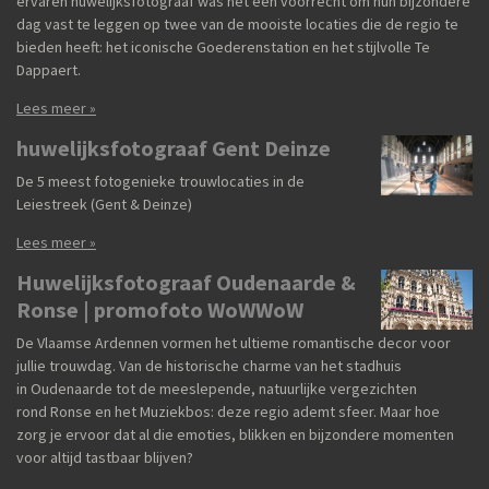
ervaren huwelijksfotograaf was het een voorrecht om hun bijzondere
dag vast te leggen op twee van de mooiste locaties die de regio te
bieden heeft: het iconische Goederenstation en het stijlvolle Te
Dappaert.
Lees meer »
huwelijksfotograaf Gent Deinze
De 5 meest fotogenieke trouwlocaties in de
Leiestreek (Gent & Deinze)
Lees meer »
Huwelijksfotograaf Oudenaarde &
Ronse | promofoto WoWWoW
De Vlaamse Ardennen vormen het ultieme romantische decor voor
jullie trouwdag. Van de historische charme van het stadhuis
in Oudenaarde tot de meeslepende, natuurlijke vergezichten
rond Ronse en het Muziekbos: deze regio ademt sfeer. Maar hoe
zorg je ervoor dat al die emoties, blikken en bijzondere momenten
voor altijd tastbaar blijven?