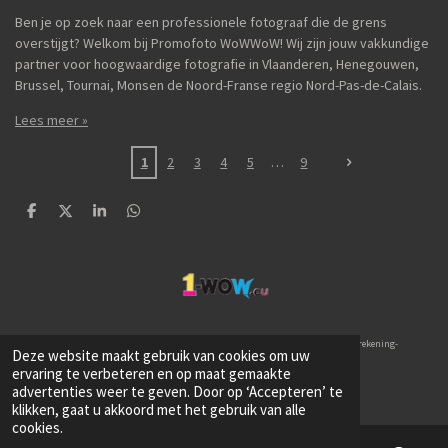
Ben je op zoek naar een professionele fotograaf die de grens
overstijgt? Welkom bij Promofoto WoWWoW! Wij zijn jouw vakkundige
partner voor hoogwaardige fotografie in Vlaanderen, Henegouwen,
Brussel, Tournai, Monsen de Noord-Franse regio Nord-Pas-de-Calais.
Lees meer »
1
2
3
4
5
9
D
D
S
D
e
e
h
e
l
e
a
l
e
l
r
e
n
e
n
h© 2026 PROMOFOTO.eu
BE0468 120 218
rekening-
Deze website maakt gebruik van cookies om uw
nummer BE086528432713
PRIVACYVERKLARING
ervaring te verbeteren en op maat gemaakte
advertenties weer te geven. Door op ‘Accepteren’ te
klikken, gaat u akkoord met het gebruik van alle
cookies.