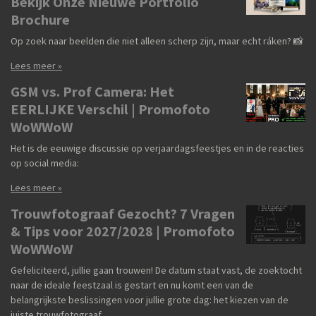
Bekijk Onze Nieuwe Portfolio
Brochure
Op zoek naar beelden die niet alleen scherp zijn, maar echt ráken? 📸
Lees meer »
GSM vs. Prof Camera: Het
EERLIJKE Verschil | Promofoto
WoWWoW
Het is de eeuwige discussie op verjaardagsfeestjes en in de reacties
op social media:
Lees meer »
Trouwfotograaf Gezocht? 7 Vragen
& Tips voor 2027/2028 | Promofoto
WoWWoW
Gefeliciteerd, jullie gaan trouwen! De datum staat vast, de zoektocht
naar de ideale feestzaal is gestart en nu komt een van de
belangrijkste beslissingen voor jullie grote dag: het kiezen van de
juiste trouwfotograaf.