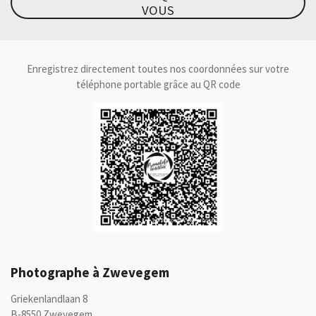
e
t
T
k
t
VOUS
b
a
u
e
s
o
g
b
d
A
o
r
e
I
p
k
a
n
p
m
Enregistrez directement toutes nos coordonnées sur votre
téléphone portable grâce au QR code
Photographe à Zwevegem
Griekenlandlaan 8
B-8550 Zwevegem