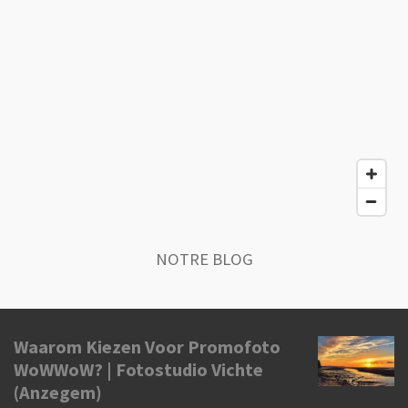
NOTRE BLOG
Waarom Kiezen Voor Promofoto
WoWWoW? | Fotostudio Vichte
(Anzegem)