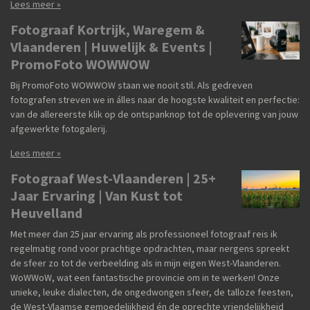
Lees meer »
Fotograaf Kortrijk, Waregem &
Vlaanderen | Huwelijk & Events |
PromoFoto WOWWOW
Bij PromoFoto WOWWOW staan we nooit stil. Als gedreven
fotografen streven we in álles naar de hoogste kwaliteit en perfectie:
van de allereerste klik op de ontspanknop tot de oplevering van jouw
afgewerkte fotogalerij.
Lees meer »
Fotograaf West-Vlaanderen | 25+
Jaar Ervaring | Van Kust tot
Heuvelland
Met meer dan 25 jaar ervaring als professioneel fotograaf reis ik
regelmatig rond voor prachtige opdrachten, maar nergens spreekt
de sfeer zo tot de verbeelding als in mijn eigen West-Vlaanderen.
WoWWoW, wat een fantastische provincie om in te werken! Onze
unieke, leuke dialecten, de ongedwongen sfeer, de talloze feesten,
de West-Vlaamse gemoedelijkheid én de oprechte vriendelijkheid