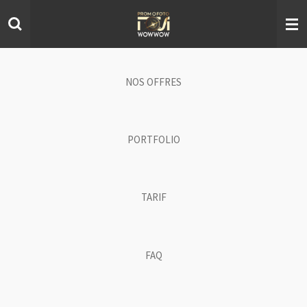
Ga
direct
naar
de
hoofdinhoud
NOS OFFRES
PORTFOLIO
TARIF
FAQ